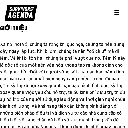
Toggle
GIỚI THIỆU
PHỤC HỒI CÔNG LÝ
Xã hội nói với chúng ta rằng khi gục ngã, chúng ta nên đứng
dậy ngay lập tức. Khi bị ốm, chúng ta nên “cố chịu” mà đi
làm. Và khi bị tổn hại, chúng ta phải vượt qua nó. Tâm lý này
là gốc rễ của một nền văn hóa không tạo ra không gian cho
việc phục hồi. Đối với người sống sót của nạn bạo hành tình
dục, các rào cản xuất hiện ngày càng nhiều. Trong đó bao
gồm kỳ thị xã hội xoay quanh nạn bạo hành tình dục, kỳ thị
xoay quanh việc yêu cầu hỗ trợ, thiếu kinh phí điều trị, thiếu
sự hỗ trợ của người sử dụng lao động và thời gian nghỉ chữa
bệnh có lương, và khả năng tiếp cận không bình đẳng với
những biện pháp điều trị và dịch vụ từ các nhà cung cấp có
hiểu biết về sang chấn và biến số sức mạnh trong vấn đề
xâm hại và áp bức. Ngoài ra, thông điệp chi phối xoay quanh