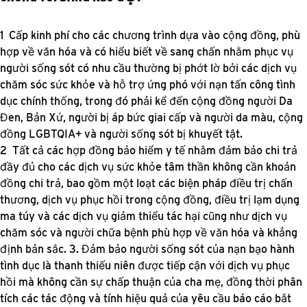
Cấp kinh phí cho các chương trình dựa vào cộng đồng, phù
hợp về văn hóa và có hiểu biết về sang chấn nhằm phục vụ
người sống sót có nhu cầu thường bị phớt lờ bởi các dịch vụ
chăm sóc sức khỏe và hỗ trợ ứng phó với nạn tấn công tình
dục chính thống, trong đó phải kể đến cộng đồng người Da
Đen, Bản Xứ, người bị áp bức giai cấp và người da màu, cộng
đồng LGBTQIA+ và người sống sót bị khuyết tật.
Tất cả các hợp đồng bảo hiểm y tế nhằm đảm bảo chi trả
đầy đủ cho các dịch vụ sức khỏe tâm thần không cần khoản
đồng chi trả, bao gồm một loạt các biện pháp điều trị chấn
thương, dịch vụ phục hồi trong cộng đồng, điều trị lạm dụng
ma túy và các dịch vụ giảm thiểu tác hại cũng như dịch vụ
chăm sóc và người chữa bệnh phù hợp về văn hóa và khẳng
định bản sắc. 3. Đảm bảo người sống sót của nạn bạo hành
tình dục là thanh thiếu niên được tiếp cận với dịch vụ phục
hồi mà không cần sự chấp thuận của cha mẹ, đồng thời phân
tích các tác động và tính hiệu quả của yêu cầu báo cáo bắt