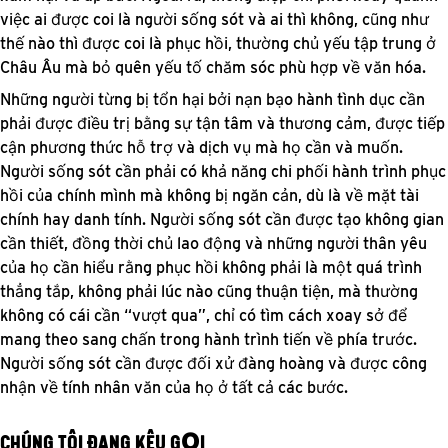
việc ai được coi là người sống sót và ai thì không, cũng như
thế nào thì được coi là phục hồi, thường chủ yếu tập trung ở
Châu Âu mà bỏ quên yếu tố chăm sóc phù hợp về văn hóa.
Những người từng bị tổn hại bởi nạn bạo hành tình dục cần
phải được điều trị bằng sự tận tâm và thương cảm, được tiếp
cận phương thức hỗ trợ và dịch vụ mà họ cần và muốn.
Người sống sót cần phải có khả năng chi phối hành trình phục
hồi của chính mình mà không bị ngăn cản, dù là về mặt tài
chính hay danh tính. Người sống sót cần được tạo không gian
cần thiết, đồng thời chủ lao động và những người thân yêu
của họ cần hiểu rằng phục hồi không phải là một quá trình
thẳng tắp, không phải lúc nào cũng thuận tiện, mà thường
không có cái cần “vượt qua”, chỉ có tìm cách xoay sở để
mang theo sang chấn trong hành trình tiến về phía trước.
Người sống sót cần được đối xử đàng hoàng và được công
nhận về tính nhân văn của họ ở tất cả các bước.
CHÚNG TÔI ĐANG KÊU GỌI