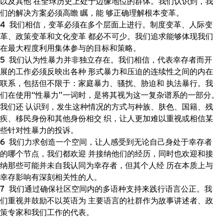
以及其他 在全球历史上处于边缘地位的群体。我们认识到，我
们的解决方案必须高瞻 瞩，能 够正确理解根本变革。
我们相信，变革必须在多个层面上进行。制度变革、人际变
革、政策变革和文化变革 都必不可少。我们追求能够体现我们
在最大程度利用集体参与的目标和策略。
我们认为性暴力并非独立存在。我们相信，代表幸存者而开
展的工作必须反映出各种 形式暴力和压迫的连续性之间的内在
联系，包括但不限于：家庭暴力、骚扰、胁迫和 执法暴行。我
们在使用“性暴力”一词时，是将其视为这一复杂谱系的一部分。
我们还 认识到，发生这种情况的方式与种族、肤色、国籍、残
疾、移民身份和其他身份相交 织，让人更加难以重视或相信某
些针对性暴力的投诉。
我们力求创造一个空间，让人感受到无论自己身处于幸存者
的哪个节点，我们都欢迎 并接纳他们的经历，同时也欢迎和接
纳那些可能并未自我认同为幸存者，但其个人经 历在本质上与
幸存影响有深刻相关性的人。
我们通过确保社区空间内的多语种支持来践行语言公正。我
们重视并鼓励不以英语为 主要语言的社群作为故事讲述者、政
策专家和我们工作的代表。