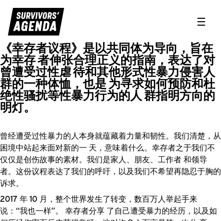
Toggle
《幸存者议程》是以共同体为导向，旨在
序言
为幸存 者伸张合理正义的指南，表达了对
曾遭受过性虐 待和其他形式性暴力侵害人
群的一种体恤，也是 为寻求如何预防和杜
绝性骚扰等性暴力行为的人 群指明方向的
明灯。
曾经遭受过性暴力的人本身就蕴藏着力量和韧性。我们清楚，从
困境中站起来面对新的一 天，意味着什么。幸存者之于我们不
仅仅是创伤故事的素材。我们是家人、朋友、工作者 和领导
者。这份议程表达了我们的呼吁，以及我们不希望再隐忍于胸的
诉求。
2017 年 10 月，整个世界发生了转变，数百万人举起手来
说：“我也一样”。 幸存者分享 了自己遭受暴力的经历，以及如