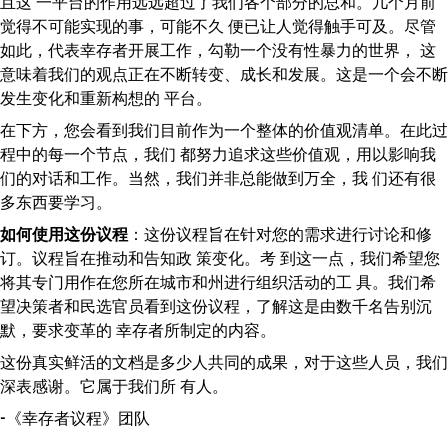
且这 一平台的作用远远超过了我们各个部分的总和。几个月前
觉得不可能实现的事，可能不久 便已让人觉得触手可及。尽管
如此，代表幸存者开展工作，勾勒一个没有性暴力的世界， 这
意味着我们的观点正在不断转变、成长和发展。这是一个会不断
发生变化和重新构想的 平台。
在下方，您会看到我们目前作为一个整体的价值观清单。在此过
程中的每一个节点，我们 都努力追求这些价值观，用以影响我
们的对话和工作。当然，我们并非总能做到万全，我 们还有很
多东西要学习。
如何使用这份议程
：这份议程旨在针对您的需求进行讨论和修
订。议程旨在推动和告知政 策变化。考 到这一点，我们希望您
将其专门用作在您所在城市和州进行组织活动的工 具。我们希
望决策者和民选官员看到这份议程，了解这是由数千名告别沉
默，要求变革的 幸存者所制定的内容。
这份真实鲜活的文档是多少人共同的成果，对于这些人员，我们
深表感谢。它属于我们所 有人。
-《幸存者议程》团队