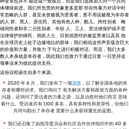
种变革也并不 能达成一致观点，但是我们选择加入同一个共同
体继续前进。我们所负责的对象更多是那 些在性暴力对话中时
常忽略的人群，甚至未曾被视为受害者，更不用说被视为幸存者
的人 群。黑人、原住民、其他有色人种、酷儿、跨性别者、雌
雄间性者和非二元性别者、年轻 人、工人、受法律保护或不受
法律保护的移民、残疾人士、目前或曾经的被监禁者以及其 他
在全球历史上处于边缘地位的群体；我们相信这些声音蕴含巨大
的价值和力量，并致力 于与之进行积极对话。而且，我们大多
数人本身就是幸存者，因此我们也致力于通过日复 一日坚持这
项事业来为彼此提供支持。
这份议程诞生自多个来源。
2020 年 6 月，我们发布了一项
调查
，以了解全国各地的幸
存者有哪些诉求。我们询问了 有关解决方案和政策方面的各种
问题，还询问了受访者的力量之源，以及治愈对他们而言 意味
着什么。受访者共有 1,100 多名，具有多样性和差异性，但他们
共同勾勒出了幸存者 需要什么来获得重生的蓝图。
我们还召集了由指导委员会和社区合作伙伴组织中的 40 多