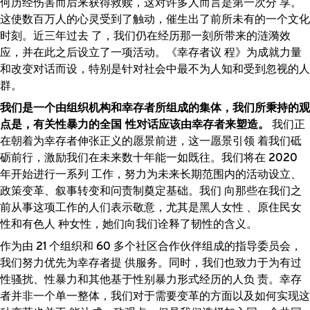
何历经伤害而后来获得救赎，这对许多人而言是第一次分 享。
这使数百万人的心灵受到了触动，催生出了前所未有的一个文化
时刻。近三年过去 了，我们仍在经历那一刻所带来的涟漪效
应，并在此之后设立了一项活动。《幸存者议 程》为成就力量
和改变对话而设，特别是针对社会中最不为人知和受到忽视的人
群。
我们是一个由组织机构和幸存者所组成的集体，我们所秉持的观
点是，有关性暴力的全国 性对话应该由幸存者来塑造。
我们正
在朝着为幸存者伸张正义的愿景前进，这一愿景引领 着我们砥
砺前行，激励我们在未来数十年能一如既往。我们将在 2020
年开始进行一系列 工作，努力为未来长期范围内的活动设立、
政策变革、叙事转变和问责制奠定基础。我们 向那些在我们之
前从事这项工作的人们表示敬意，尤其是黑人女性 、原住民女
性和有色人 种女性，她们向我们诠释了韧性的含义。
作为由 21 个组织和 60 多个社区合作伙伴组成的指导委员会，
我们努力优先为幸存者提 供服务。同时，我们也致力于为有过
性骚扰、性暴力和其他基于性别暴力形式经历的人负 责。幸存
者并非一个单一整体，我们对于需要变革的方面以及如何实现这