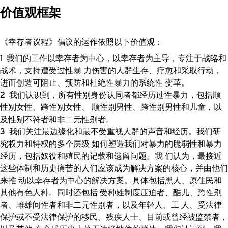
价值观框架
《幸存者议程》倡议的运作依照以下价值观：
我们的工作以幸存者为中心，以幸存者为主导，专注于战略和
战术，支持遭受过性暴 力伤害的人群生存、疗愈和采取行动，
进而创造可阻止、预防和杜绝性暴力的系统性 变革。
我们认识到，所有性别身份认同者都经历过性暴力，包括顺
性别女性、跨性别女性、 顺性别男性、跨性别男性和儿童，以
及性别不符者和非二元性别者。
我们关注最边缘化和最不受重视人群的声音和经历。我们研
究权力和特权的多个层级 如何塑造我们对暴力的脆弱性和暴力
经历，包括奴役和殖民的记载和遗留问题。我 们认为，最接近
这些体制和历史痛苦的人们应该成为解决方案的核心，并由他们
来推 动以幸存者为中心的解决方案。具体包括黑人、原住民和
其他有色人种。同时还包括 受种姓制度压迫者、酷儿、跨性别
者、雌雄间性者和非二元性别者，以及年轻人、工 人、受法律
保护或不受法律保护的移民、残疾人士、目前或曾经被监禁者，