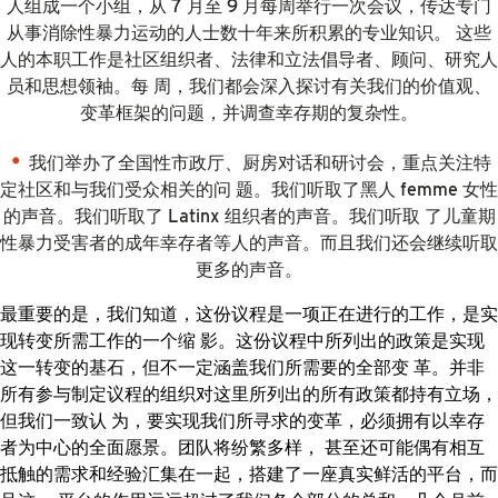
人组成一个小组，从 7 月至 9 月每周举行一次会议，传达专门
从事消除性暴力运动的人士数十年来所积累的专业知识。 这些
人的本职工作是社区组织者、法律和立法倡导者、顾问、研究人
员和思想领袖。每 周，我们都会深入探讨有关我们的价值观、
变革框架的问题，并调查幸存期的复杂性。
我们举办了全国性市政厅、厨房对话和研讨会，重点关注特
定社区和与我们受众相关的问 题。我们听取了黑人 femme 女性
的声音。我们听取了 Latinx 组织者的声音。我们听取 了儿童期
性暴力受害者的成年幸存者等人的声音。而且我们还会继续听取
更多的声音。
最重要的是，我们知道，这份议程是一项正在进行的工作，是实
现转变所需工作的一个缩 影。这份议程中所列出的政策是实现
这一转变的基石，但不一定涵盖我们所需要的全部变 革。并非
所有参与制定议程的组织对这里所列出的所有政策都持有立场，
但我们一致认 为，要实现我们所寻求的变革，必须拥有以幸存
者为中心的全面愿景。团队将纷繁多样， 甚至还可能偶有相互
抵触的需求和经验汇集在一起，搭建了一座真实鲜活的平台，而